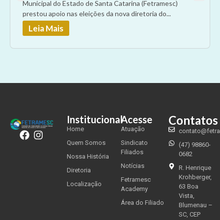
Municipal do Estado de Santa Catarina (Fetramesc)
prestou apoio nas eleições da nova diretoria do...
Leia Mais
Contatos
Institucional
Acesse
Home
Atuação
contato@fetr
Quem Somos
Sindicato
(47) 98860-
Filiados
0682
Nossa História
Notícias
R. Henrique
Diretoria
Krohberger,
Fetramesc
Localização
63 Boa
Academy
Vista,
Área do Filiado
Blumenau –
SC, CEP