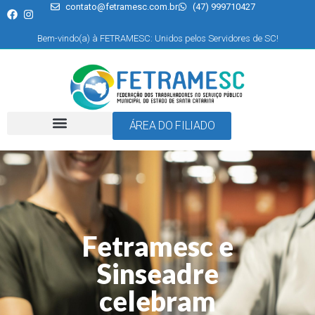
contato@fetramesc.com.br
(47) 999710427
Bem-vindo(a) à FETRAMESC: Unidos pelos Servidores de SC!
ÁREA DO FILIADO
Fetramesc e
Sinseadre
celebram