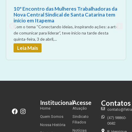
10º Encontro das Mulheres Trabalhadoras da
Nova Central Sindical de Santa Catarina tem
início em Itapema
Com o tema “Conectando ideias, inspirando ações: a arte
de comunicar para liderar”, teve início na tarde desta
quinta-feira, 3 de abril,...
Leia Mais
Contatos
Institucional
Acesse
Home
Atuação
contato@fetr
Quem Somos
Sindicato
(47) 98860-
Filiados
0682
Nossa História
Notícias
R. Henrique