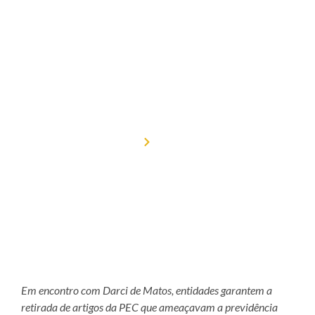
PEC 66 e
garantem
direitos dos
servidores
Home
Notícias
Em encontro com Darci de Matos, entidades garantem a
retirada de artigos da PEC que ameaçavam a previdência