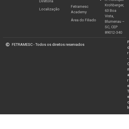
Diretoria
Krohberger,
Fetramesc
Localização
63 Boa
Academy
Vista,
Área do Filiado
Blumenau –
SC, CEP
89012-340
FETRAMESC - Todos os direitos reservados
r
-
r
r
iriş
ultrabet giriş
ultrabet
betasus güncel giriş
betasus giri